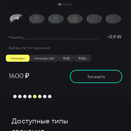
-0,9 W
Мощность
Выберите тип свечения:
Монохром
Монохром 3 в 1
RGB
RGBw
1600
₽
Заказать
Доступные типы