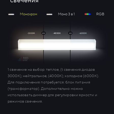
свечения
RGB
Монохром
Моно 3 в 1
1 свечение на выбор: теплое, (t свечения диодов
3000К); нейтральное, (4000К); холодное (6000К).
Для подключения потребуется: блок питания
(трансформатор). Дополнительно можно
использовать диммер для регулировки яркости и
режимов свечения.